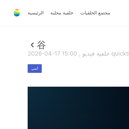
مجتمع الخلفيات
خلفية محلية
الرئيسية
谷
يو quicktime , 5 MB
أنمي