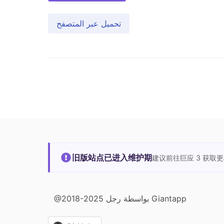
تحميل عبر المتصفح
旧版站点已进入维护期
建议前往巨应 3 获取
@2018-2025 بواسطة رجل Giantapp