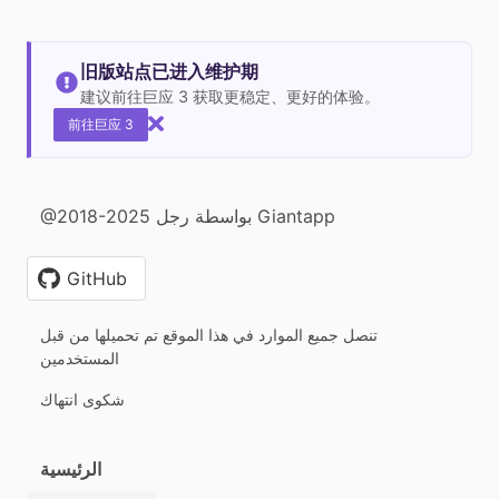
旧版站点已进入维护期
建议前往巨应 3 获取更稳定、更好的体验。
前往巨应 3
@2018-2025 بواسطة رجل Giantapp
GitHub
تنصل جميع الموارد في هذا الموقع تم تحميلها من قبل
المستخدمين
شكوى انتهاك
الرئيسية