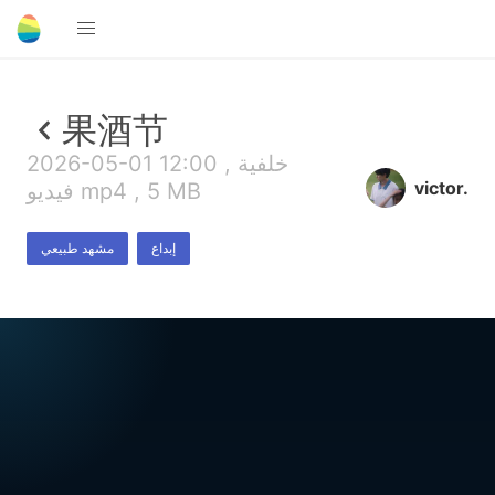
果酒节
2026-05-01 12:00 , خلفية
victor.
فيديو mp4 , 5 MB
إبداع
مشهد طبيعي