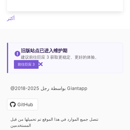
أكثر
旧版站点已进入维护期
建议前往巨应 3 获取更稳定、更好的体验。
前往巨应 3
@2018-2025 بواسطة رجل Giantapp
GitHub
تنصل جميع الموارد في هذا الموقع تم تحميلها من قبل
المستخدمين