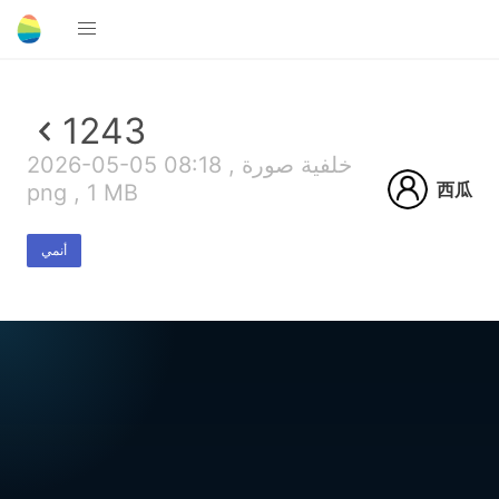
1243
2026-05-05 08:18 , خلفية صورة
西瓜
png , 1 MB
أنمي