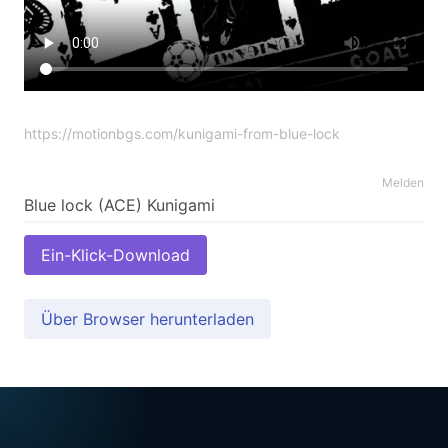
https://motionbgs.com/kunigami-from-blue-lock
Melden
Ein-Klick-Download
Über Browser herunterladen