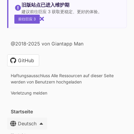
旧版站点已进入维护期
建议前往巨应 3 获取更稳定、更好的体验。
前往巨应 3
@2018-2025 von Giantapp Man
GitHub
Haftungsausschluss Alle Ressourcen auf dieser Seite
werden von Benutzern hochgeladen
Verletzung melden
Startseite
Deutsch