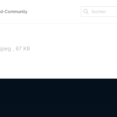
nd-Community
jpeg , 67 KB