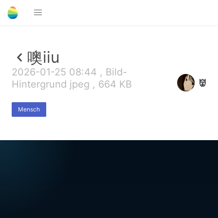
噢iiu
2026-01-25 08:44 , Bild-
👹
Hintergrund jpeg , 664 KB
Mensch