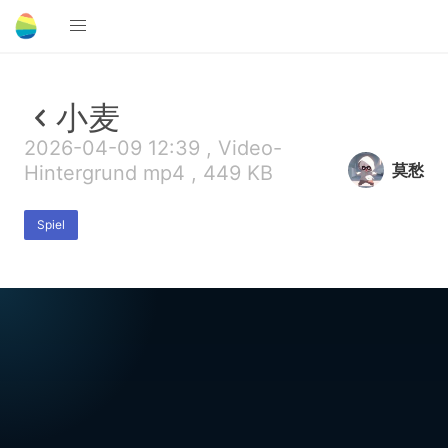
小麦
2026-04-09 12:39 , Video-
莫愁
Hintergrund mp4 , 449 KB
Spiel