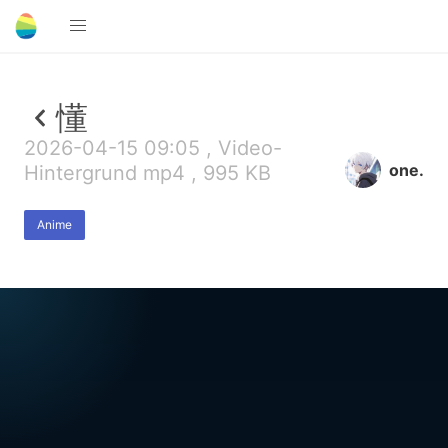
懂
2026-04-15 09:05 , Video-
one.
Hintergrund mp4 , 995 KB
Anime