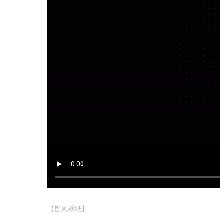
【哲风壁纸】