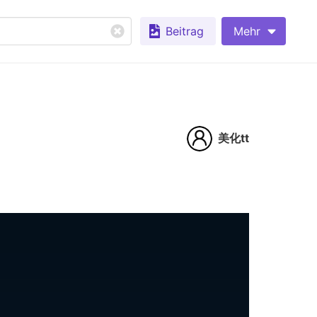
Beitrag
Mehr
美化tt