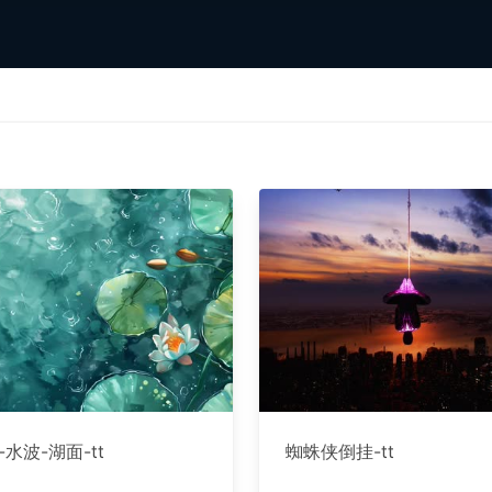
-水波-湖面-tt
蜘蛛侠倒挂-tt