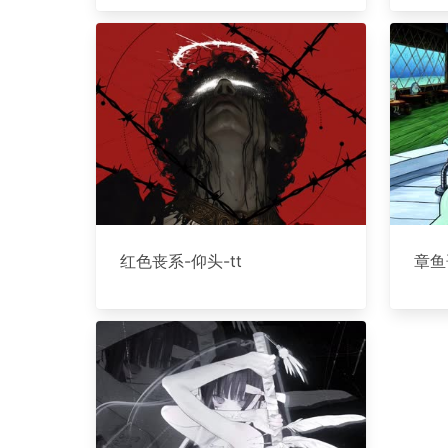
红色丧系-仰头-tt
章鱼