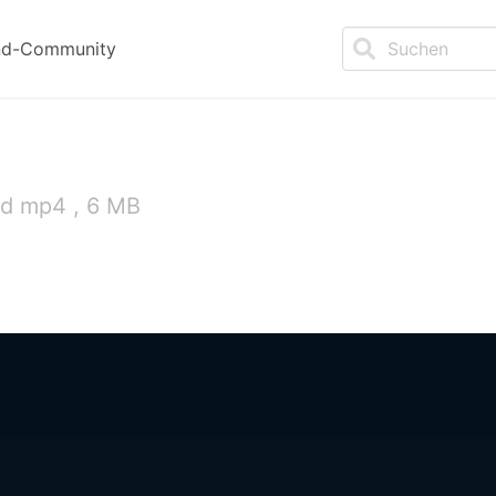
nd-Community
nd mp4 , 6 MB