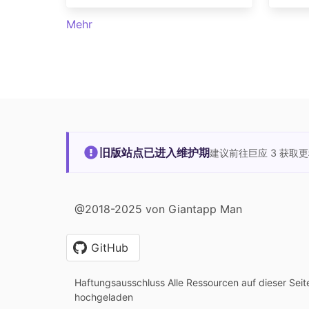
Mehr
旧版站点已进入维护期
建议前往巨应 3 获取
@2018-2025 von Giantapp Man
GitHub
Haftungsausschluss Alle Ressourcen auf dieser Sei
hochgeladen