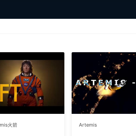
emis火箭
Artemis