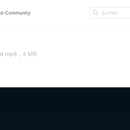
nd-Community
nd mp4 , 4 MB