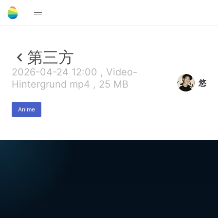
第三方
2026-04-24 12:00 , Video-
悠
Hintergrund mp4 , 25 MB
Anime