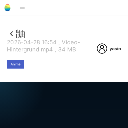
鼬
2026-04-28 16:54 , Video-
yasin
Hintergrund mp4 , 34 MB
Anime