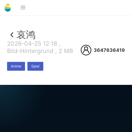
哀鸿
2026-04-25 12:18 ,
3647636419
Bild-Hintergrund , 2 MB
Anime
Spiel