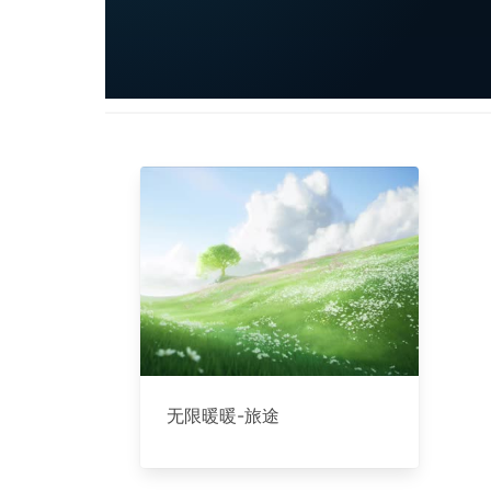
无限暖暖-旅途