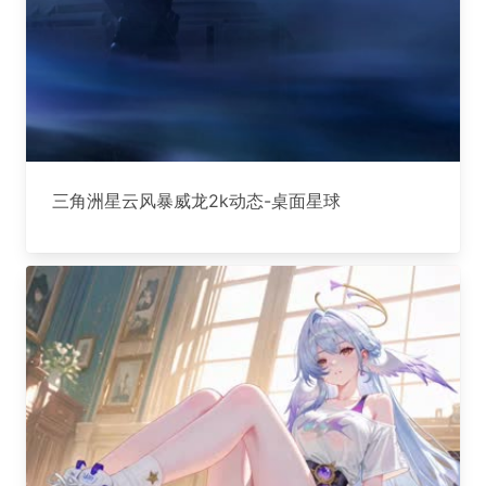
三角洲星云风暴威龙2k动态-桌面星球