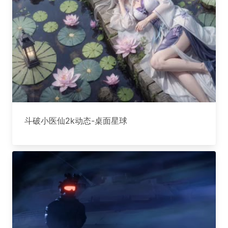
斗破小医仙2k动态-桌面星球