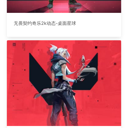
无畏契约奇乐2k动态-桌面星球