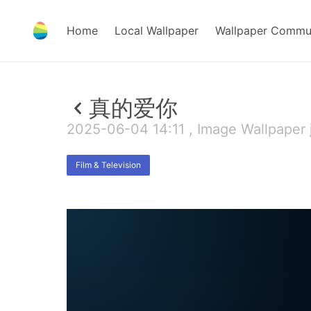
Home
Local Wallpaper
Wallpaper Commu
真的爱你
2025-06-04 14:11 , Image Wallpaper 
Film & Television