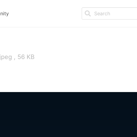
nity
jpeg , 56 KB