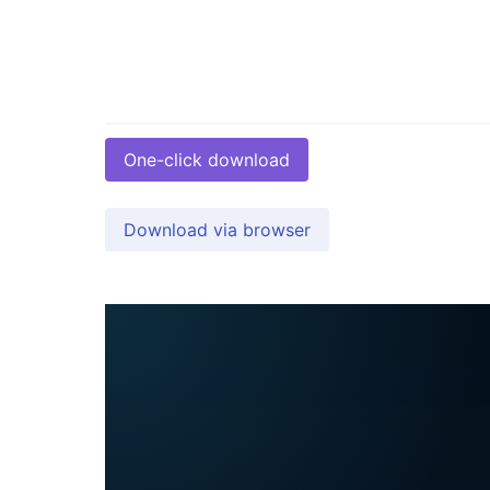
One-click download
Download via browser