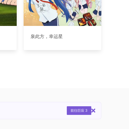
泉此方，幸运星
前往巨应 3