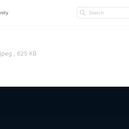
nity
jpeg , 625 KB