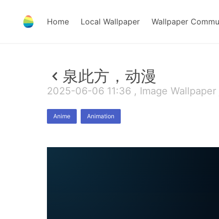
Home
Local Wallpaper
Wallpaper Commu
泉此方，动漫
2025-06-06 11:36 , Image Wallpaper 
Anime
Animation