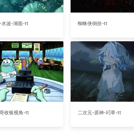
-水波-湖面-tt
蜘蛛侠倒挂-tt
哥收银视角-tt
二次元-原神-叼草-tt