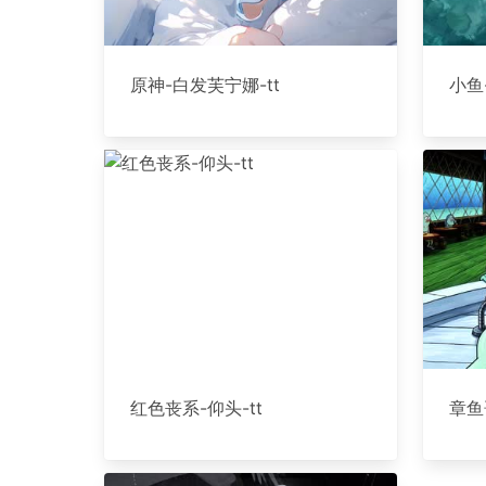
原神-白发芙宁娜-tt
小鱼
红色丧系-仰头-tt
章鱼