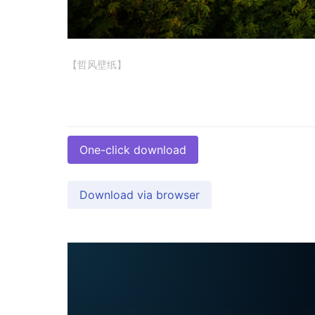
【哲风壁纸】
One-click download
Download via browser