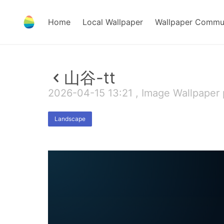
Home
Local Wallpaper
Wallpaper Commu
山谷-tt
2026-04-15 13:21 , Image Wallpaper 
Landscape