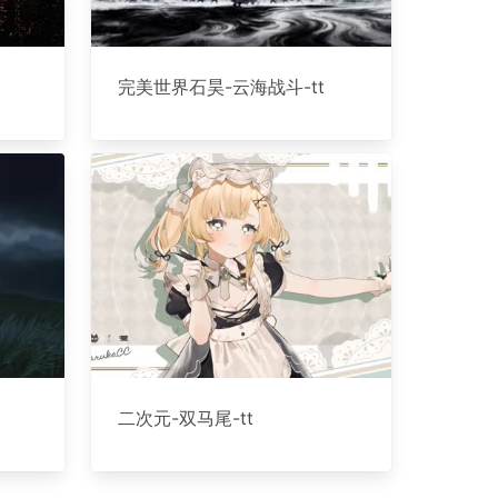
完美世界石昊-云海战斗-tt
二次元-双马尾-tt