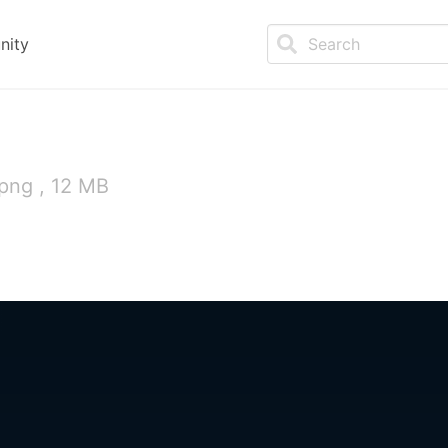
nity
png , 12 MB