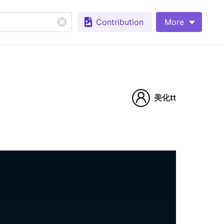
Contribution
More
美化tt