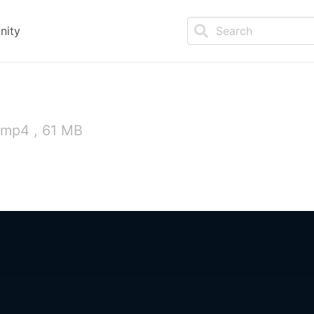
nity
 mp4 , 61 MB