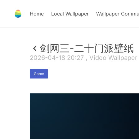
Home
Local Wallpaper
Wallpaper Commu
剑网三-二十门派壁纸
2026-04-18 20:27 , Video Wallpaper
Game