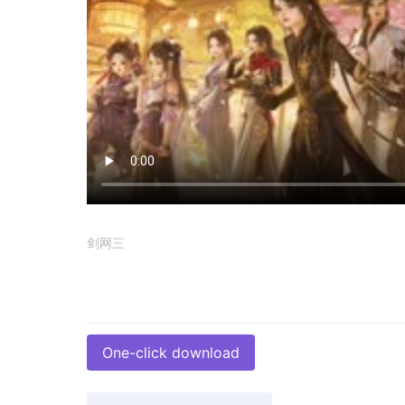
剑网三
One-click download