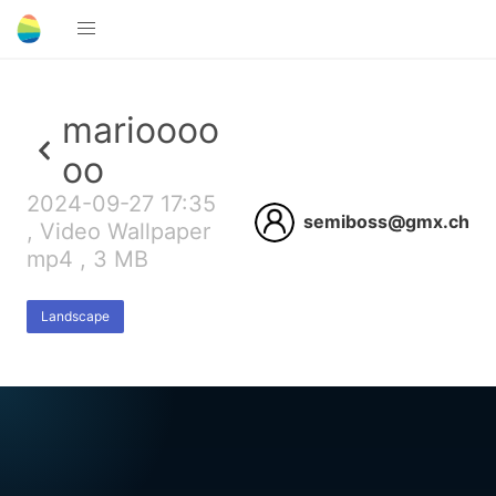
marioooo
oo
2024-09-27 17:35
semiboss@gmx.ch
, Video Wallpaper
mp4 , 3 MB
Landscape