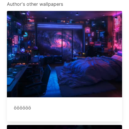
Author's other wallpapers
öööööö