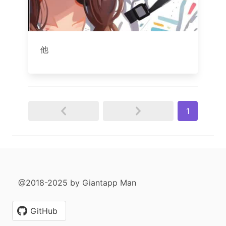
他
1
@2018-2025 by Giantapp Man
GitHub