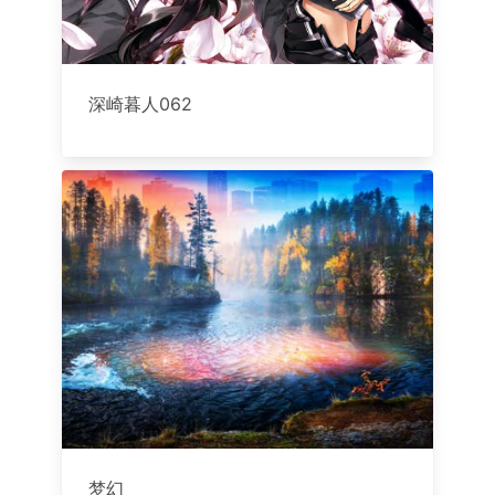
深崎暮人062
梦幻