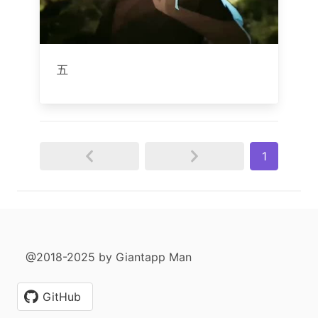
五
1
@2018-2025 by Giantapp Man
GitHub