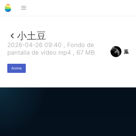
小土豆
2026-04-26 09:40 , Fondo de
鳯
pantalla de video mp4 , 67 MB
Anime