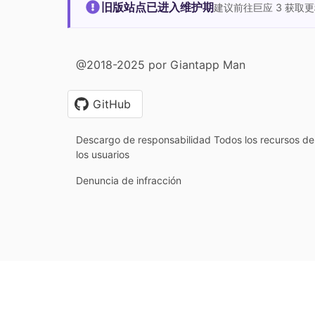
旧版站点已进入维护期
建议前往巨应 3 获取
@2018-2025 por Giantapp Man
GitHub
Descargo de responsabilidad Todos los recursos de 
los usuarios
Denuncia de infracción