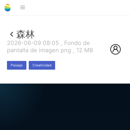
森林
2026-06-09 08:05 , Fondo de
pantalla de imagen png , 12 MB
Paisaje
Creatividad