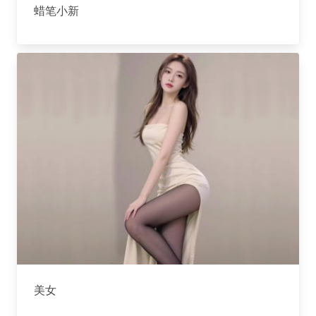
蜡笔小新
美女