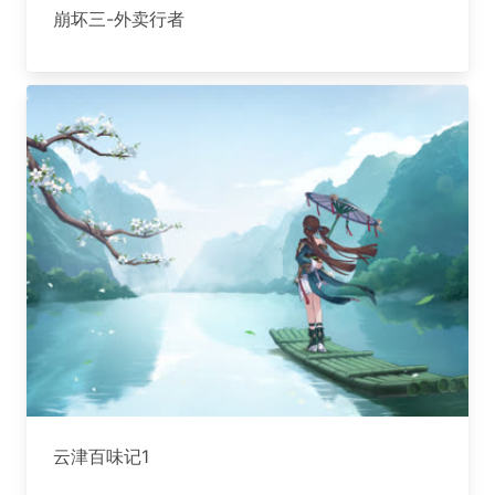
崩坏三-外卖行者
云津百味记1