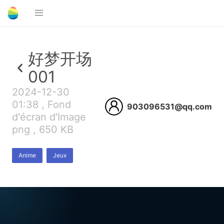
好梦开场
001
2024-12-30
01:38 , Fond
903096531@qq.com
d'écran d'Image
png , 650 KB
Anime
Jeux