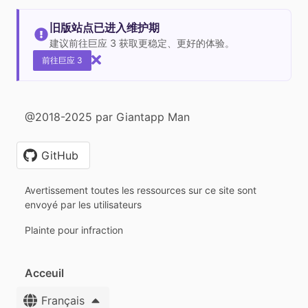
旧版站点已进入维护期
建议前往巨应 3 获取更稳定、更好的体验。
前往巨应 3
@2018-2025 par Giantapp Man
GitHub
Avertissement toutes les ressources sur ce site sont
envoyé par les utilisateurs
Plainte pour infraction
Acceuil
Français