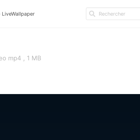
LiveWallpaper
deo mp4 , 1 MB