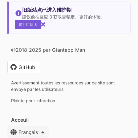
旧版站点已进入维护期
建议前往巨应 3 获取更稳定、更好的体验。
前往巨应 3
@2018-2025 par Giantapp Man
GitHub
Avertissement toutes les ressources sur ce site sont
envoyé par les utilisateurs
Plainte pour infraction
Acceuil
Français