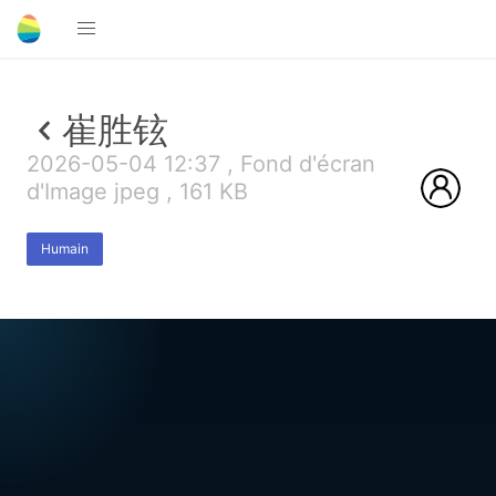
崔胜铉
2026-05-04 12:37 , Fond d'écran
d'Image jpeg , 161 KB
Humain