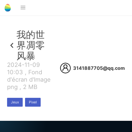
我的世
界凋零
风暴
2024-11-09
3141887705@qq.com
10:03 , Fond
d'écran d'Image
png , 2 MB
Jeux
Pixel