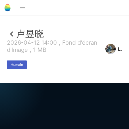
卢昱晓
2026-04-12 14:00 , Fond d'écran
L.
d'Image , 1 MB
Humain