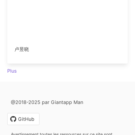
卢昱晓
Plus
@2018-2025 par Giantapp Man
GitHub
Avertissement toutes les ressources sur ce site sont