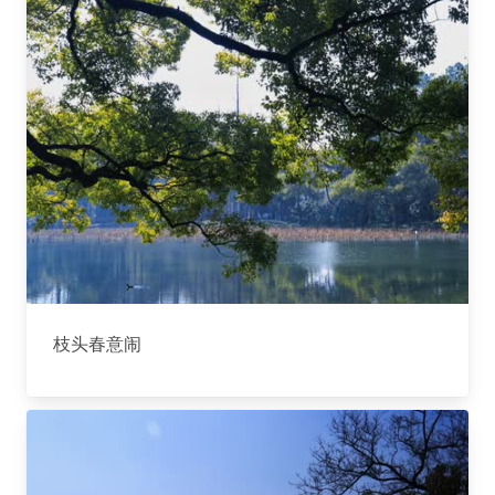
枝头春意闹