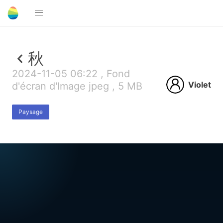
秋
2024-11-05 06:22 , Fond
Violet
d'écran d'Image jpeg , 5 MB
Paysage