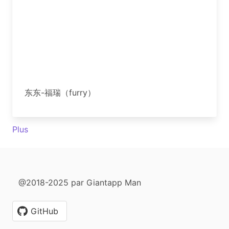
东东-福瑞（furry）
Plus
@2018-2025 par Giantapp Man
GitHub