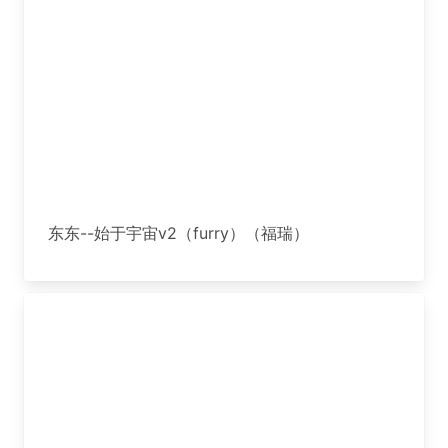
东东--始于宇宙v2（furry）（福瑞）