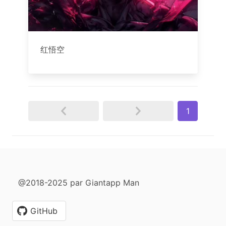
红悟空
1
@2018-2025 par Giantapp Man
GitHub