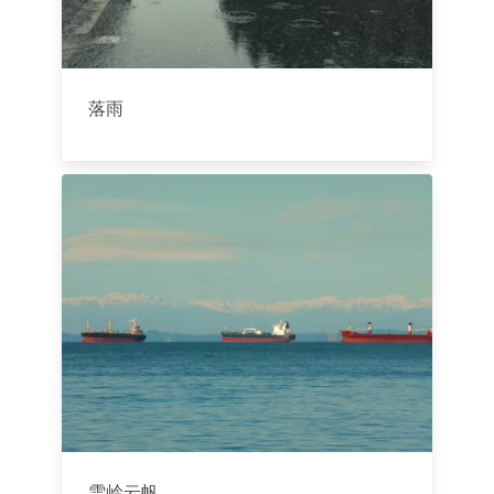
落雨
雪岭云帆