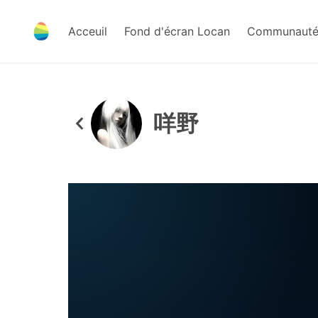
Acceuil
Fond d'écran Locan
Communauté 
咩野