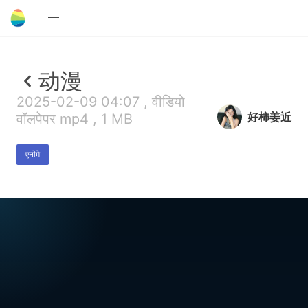
动漫
2025-02-09 04:07 , वीडियो
好柿姜近
वॉलपेपर mp4 , 1 MB
एनीमे