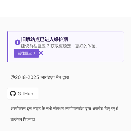
旧版站点已进入维护期
建议前往巨应 3 获取更稳定、更好的体验。
前往巨应 3
@2018-2025 जायंटएप मैन द्वारा
GitHub
अस्वीकरण इस साइट के सभी संसाधन उपयोगकर्ताओं द्वारा अपलोड किए गए हैं
उल्लंघन शिकायत