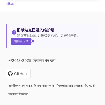
अधिक
旧版站点已进入维护期
建议前往巨应 3 获取更稳定、更好的体验。
前往巨应 3
@2018-2025 जायंटएप मैन द्वारा
GitHub
अस्वीकरण इस साइट के सभी संसाधन उपयोगकर्ताओं द्वारा अपलोड किए गए हैं
उल्लंघन शिकायत