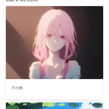
लेखक के अन्य वॉलपेपर
IT小然