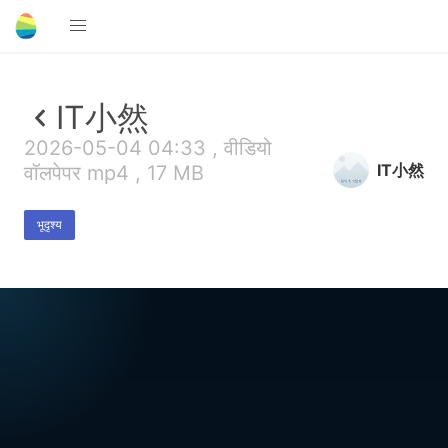
IT小然
2026-05-04 04:33 , वीडियो
IT小然
वॉलपेपर mp4 , 17 MB
भूदृश्य