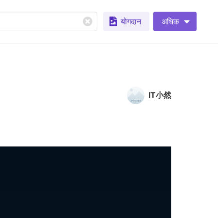
योगदान
अधिक
IT小然