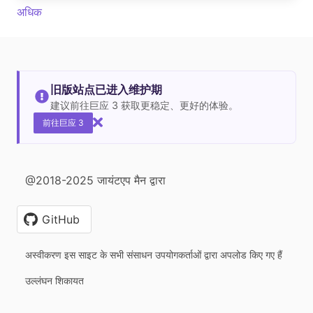
अधिक
旧版站点已进入维护期
建议前往巨应 3 获取更稳定、更好的体验。
前往巨应 3
@2018-2025 जायंटएप मैन द्वारा
GitHub
अस्वीकरण इस साइट के सभी संसाधन उपयोगकर्ताओं द्वारा अपलोड किए गए हैं
उल्लंघन शिकायत