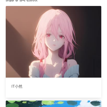
लेखक के अन्य वॉलपेपर
IT小然