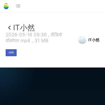
IT小然
2026-05-16 09:36 , वीडियो
IT小然
वॉलपेपर mp4 , 31 MB
एनीमे