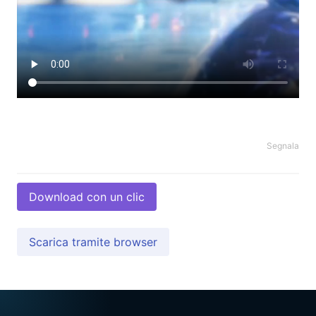
Segnala
Download con un clic
Scarica tramite browser