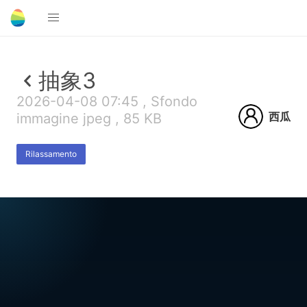
抽象3
2026-04-08 07:45 , Sfondo
西瓜
immagine jpeg , 85 KB
Rilassamento