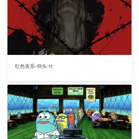
红色丧系-仰头-tt