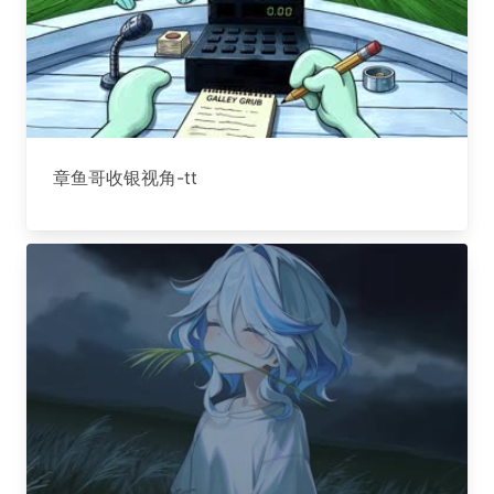
章鱼哥收银视角-tt