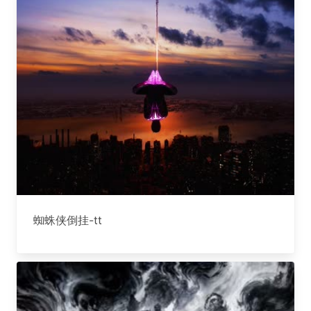
蜘蛛侠倒挂-tt