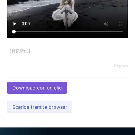
【哲风壁纸】
Segnala
Download con un clic
Scarica tramite browser