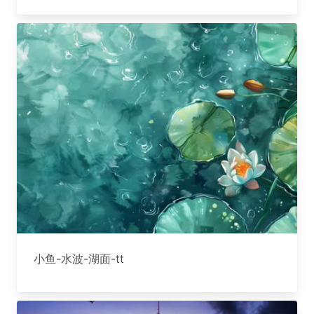
小鱼-水波-湖面-tt