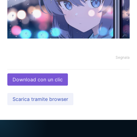
Segnala
Download con un clic
Scarica tramite browser