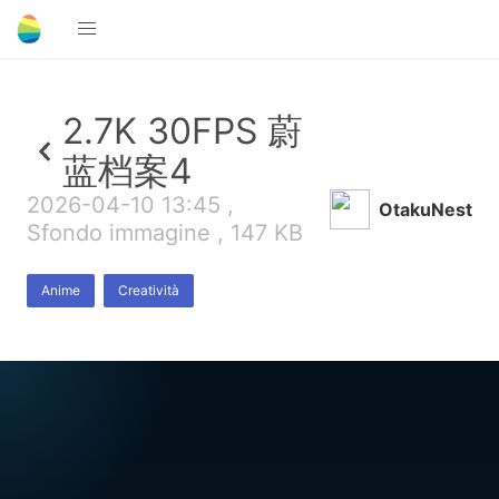
2.7K 30FPS 蔚
蓝档案4
2026-04-10 13:45 ,
OtakuNest
Sfondo immagine , 147 KB
Anime
Creatività