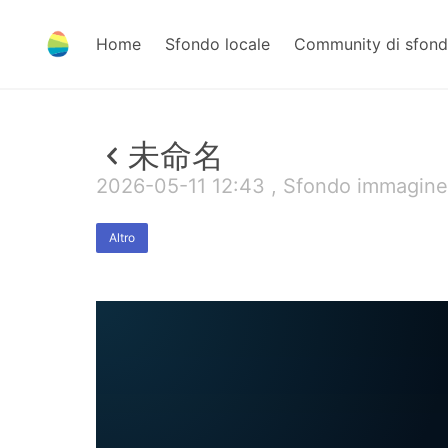
Home
Sfondo locale
Community di sfond
未命名
2026-05-11 12:43 , Sfondo immagine
Altro