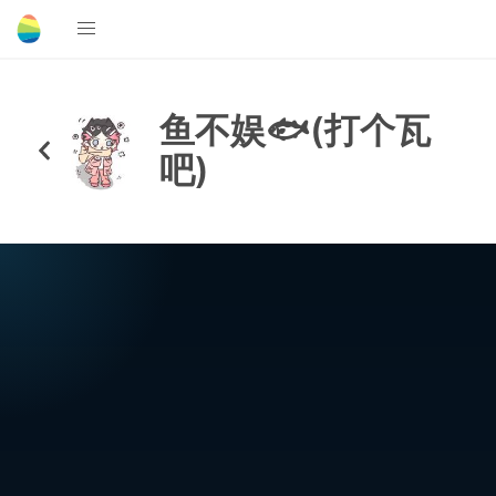
鱼不娱🐟(打个瓦
吧)