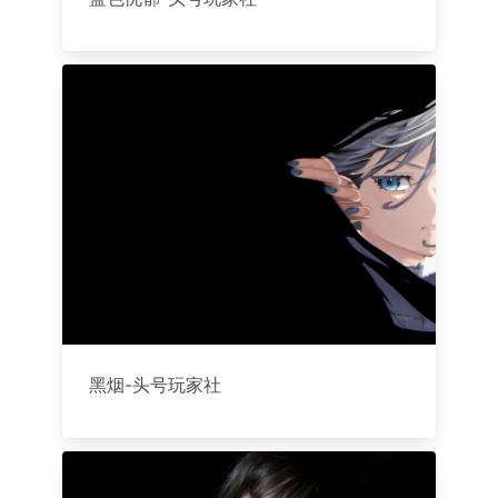
黑烟-头号玩家社