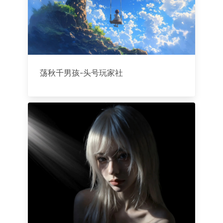
荡秋千男孩-头号玩家社