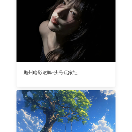
顾州暗影魅眸-头号玩家社