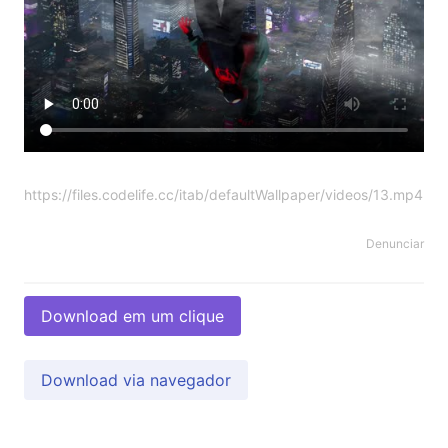
https://files.codelife.cc/itab/defaultWallpaper/videos/13.mp4
Denunciar
Download em um clique
Download via navegador