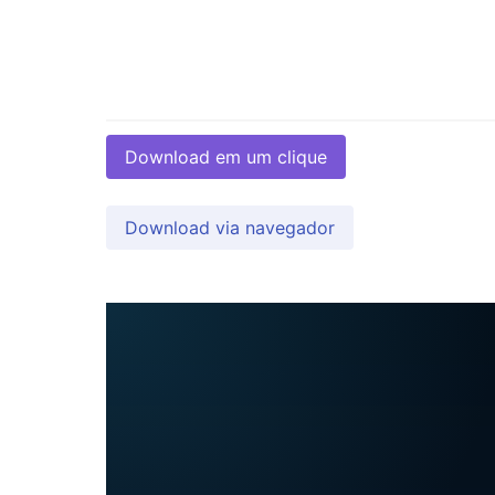
Download em um clique
Download via navegador