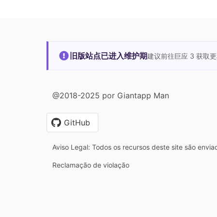
旧版站点已进入维护期
建议前往巨应 3 获取
@2018-2025 por Giantapp Man
GitHub
Aviso Legal: Todos os recursos deste site são envia
Reclamação de violação