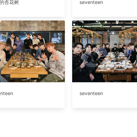
的杏花树
seventeen
enteen
seventeen